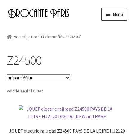
Aller
Aller
Menu
à
au
la
contenu
Accueil
navigation
Accueil
Produits identifiés “Z24500”
Cart
Z24500
Checkout
My account
Voici le seul résultat
Page d’exemple
JOUEF electric railroad Z24500 PAYS DE LA LOIRE HJ2120