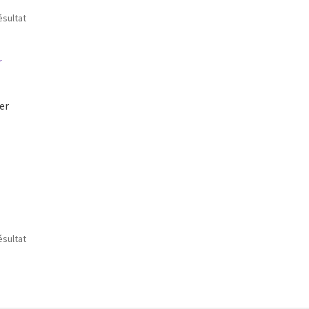
ésultat
er
ésultat