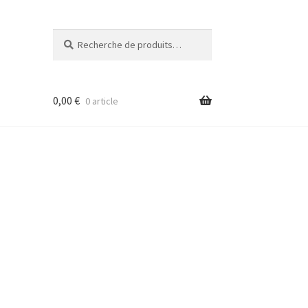
Recherche
Recherche
pour :
0,00
€
0 article