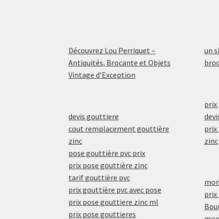
Découvrez Lou Perriquet –
un s
Antiquités, Brocante et Objets
broc
Vintage d’Exception
prix
devis gouttiere
devi
cout remplacement gouttière
prix
zinc
zinc
pose gouttière pvc prix
prix pose gouttière zinc
tarif gouttière pvc
mont
prix gouttière pvc avec pose
prix
prix pose gouttiere zinc ml
Bou
prix pose gouttieres
mont