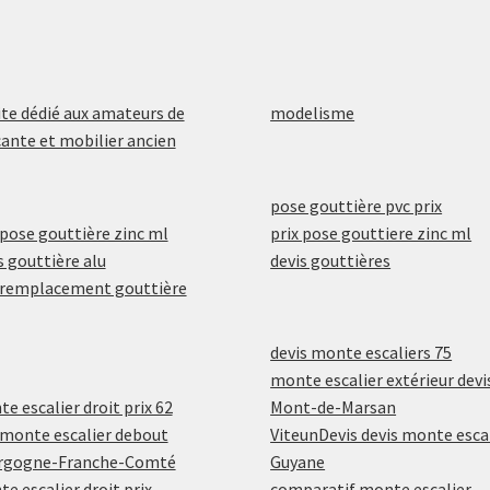
ite dédié aux amateurs de
modelisme
ante et mobilier ancien
pose gouttière pvc prix
 pose gouttière zinc ml
prix pose gouttiere zinc ml
s gouttière alu
devis gouttières
 remplacement gouttière
devis monte escaliers 75
monte escalier extérieur devi
e escalier droit prix 62
Mont-de-Marsan
 monte escalier debout
ViteunDevis devis monte esca
rgogne-Franche-Comté
Guyane
e escalier droit prix
comparatif monte escalier