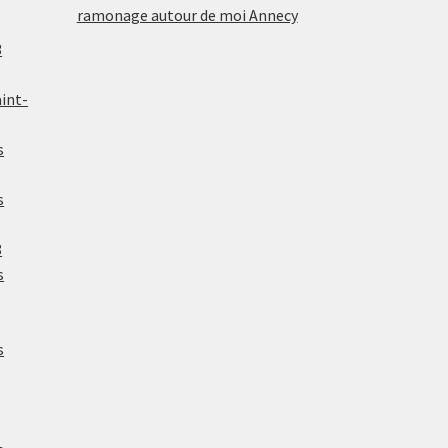
ramonage autour de moi Annecy
3
int-
s
s
8
s
s