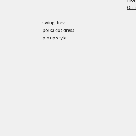
Occi
swing dress
polka dot dress
pin up style