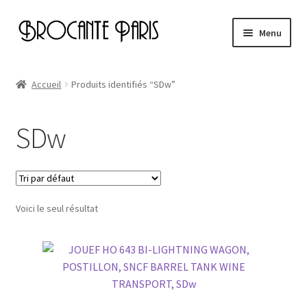
Aller
Aller
Menu
à
au
la
contenu
Accueil
navigation
Accueil
Produits identifiés “SDw”
Cart
SDw
Checkout
My account
Voici le seul résultat
Page d’exemple