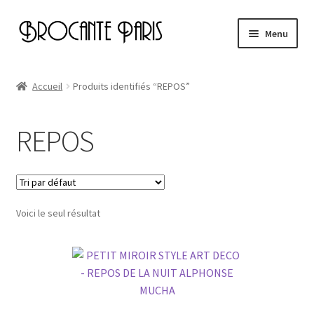
Aller
Aller
Menu
à
au
la
contenu
Accueil
navigation
Accueil
Produits identifiés “REPOS”
Cart
REPOS
Checkout
My account
Voici le seul résultat
Page d’exemple