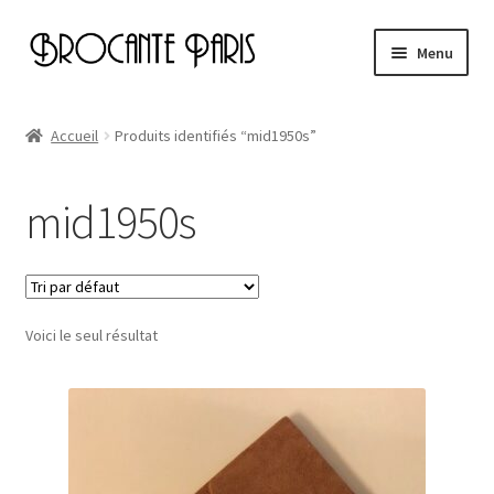
Aller
Aller
Menu
à
au
la
contenu
Accueil
navigation
Accueil
Produits identifiés “mid1950s”
Cart
mid1950s
Checkout
My account
Voici le seul résultat
Page d’exemple