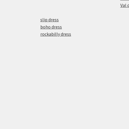
Val 
slip dress
boho dress
rockabilly dress