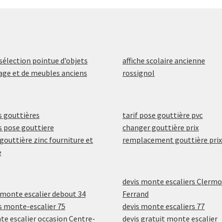
sélection pointue d’objets
affiche scolaire ancienne
age et de meubles anciens
rossignol
s gouttières
tarif pose gouttière pvc
s pose gouttiere
changer gouttière prix
 gouttière zinc fourniture et
remplacement gouttière pri
e
devis monte escaliers Clerm
 monte escalier debout 34
Ferrand
s monte-escalier 75
devis monte escaliers 77
e escalier occasion Centre-
devis gratuit monte escalier