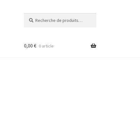
Recherche
Recherche
pour :
0,00
€
0 article