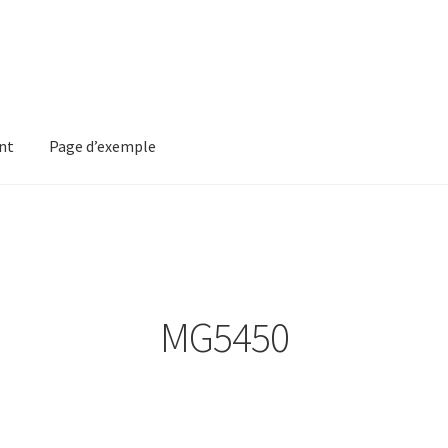
nt
Page d’exemple
mple
MG5450