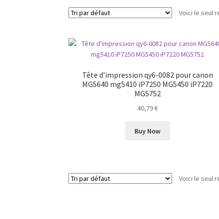
Voici le seul r
Tête d’impression qy6-0082 pour canon
MG5640 mg5410 iP7250 MG5450 iP7220
MG5752
40,79
€
Buy Now
Voici le seul r