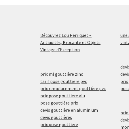
Découvrez Lou Perriquet –
une 
Antiquités, Brocante et Objets
vint
Vintage d’Exception
devi
prix ml gouttière zinc
devi
tarif pose gouttière pvc
prix
prix remplacement gouttière pvc
pos
prix pose gouttiere alu
pose gouttière prix
devis gouttière en aluminium
prix
devis gouttières
devi
prix pose gouttiere
mont