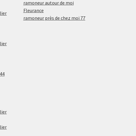
ramoneur autour de moi
Fleurance
lier
ramoneur près de chez moi 77
lier
 44
lier
lier