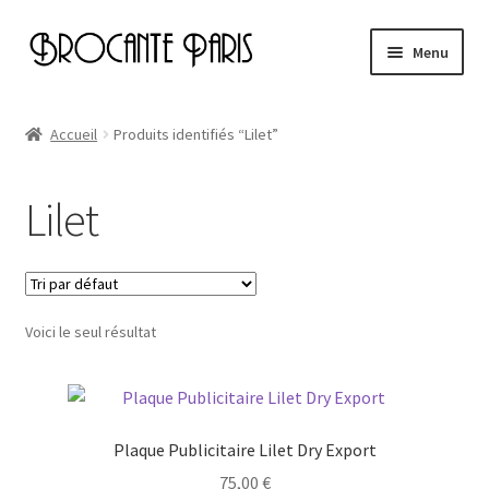
Aller
Aller
Menu
à
au
la
contenu
Accueil
navigation
Accueil
Produits identifiés “Lilet”
Cart
Lilet
Checkout
My account
Voici le seul résultat
Page d’exemple
Plaque Publicitaire Lilet Dry Export
75,00
€