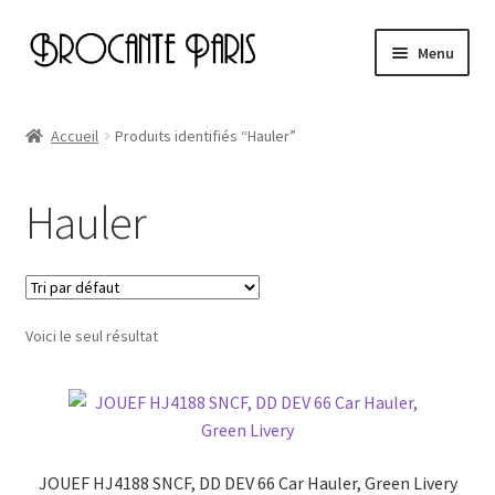
Aller
Aller
Menu
à
au
la
contenu
Accueil
navigation
Accueil
Produits identifiés “Hauler”
Cart
Hauler
Checkout
My account
Voici le seul résultat
Page d’exemple
JOUEF HJ4188 SNCF, DD DEV 66 Car Hauler, Green Livery