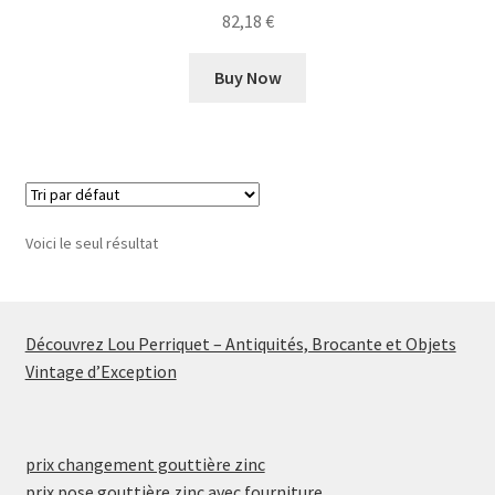
82,18
€
Buy Now
Voici le seul résultat
Découvrez Lou Perriquet – Antiquités, Brocante et Objets
Vintage d’Exception
prix changement gouttière zinc
prix pose gouttière zinc avec fourniture