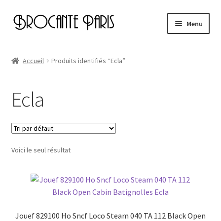
Aller
Aller
Menu
à
au
la
contenu
Accueil
navigation
Accueil
Produits identifiés “Ecla”
Cart
Ecla
Checkout
My account
Voici le seul résultat
Page d’exemple
Jouef 829100 Ho Sncf Loco Steam 040 TA 112 Black Open