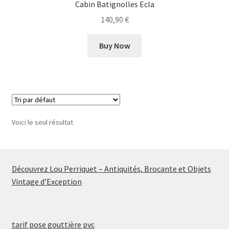
Cabin Batignolles Ecla
140,90
€
Buy Now
Voici le seul résultat
Découvrez Lou Perriquet – Antiquités, Brocante et Objets
Vintage d’Exception
tarif pose gouttière pvc