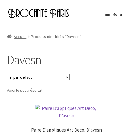
Aller
Aller
Menu
à
au
la
contenu
Accueil
navigation
Accueil
Produits identifiés “Davesn”
Cart
Davesn
Checkout
My account
Voici le seul résultat
Page d’exemple
Paire D’appliques Art Deco, D’avesn