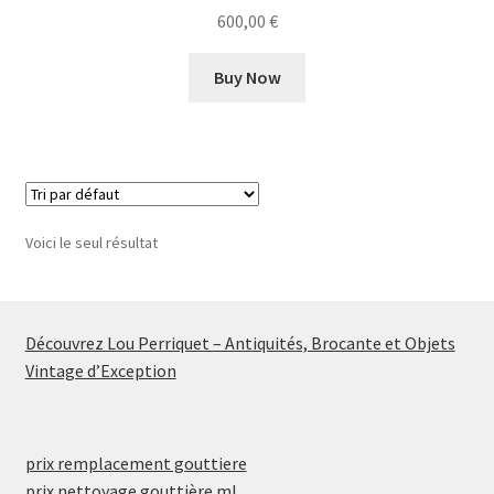
600,00
€
Buy Now
Voici le seul résultat
Découvrez Lou Perriquet – Antiquités, Brocante et Objets
Vintage d’Exception
prix remplacement gouttiere
prix nettoyage gouttière ml