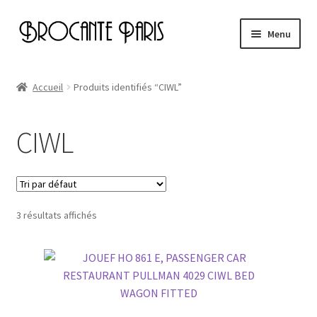
Aller
Aller
Menu
à
au
la
contenu
Accueil
navigation
Accueil
Produits identifiés “CIWL”
Cart
CIWL
Checkout
My account
3 résultats affichés
Page d’exemple