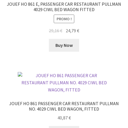
JOUEF HO 861 E, PASSENGER CAR RESTAURANT PULLMAN
4029 CIWL BED WAGON FITTED
PROMO !
Le
Le
29,16
€
24,79
€
prix
prix
initial
actuel
Buy Now
était :
est :
29,16 €.
24,79 €.
JOUEF HO 861 PASSENGER CAR RESTAURANT PULLMAN
NO. 4029 CIWL BED WAGON, FITTED
40,87
€