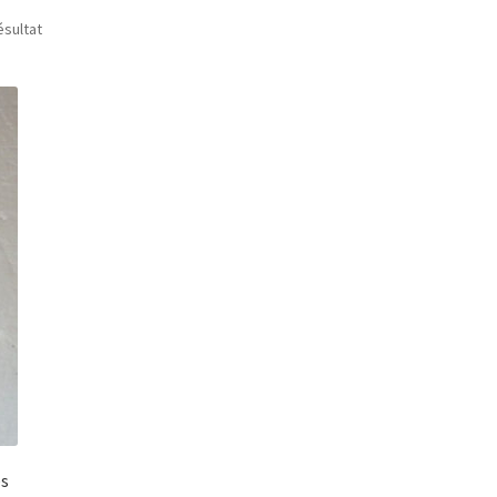
ésultat
és