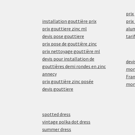
prix
installation gouttière prix
prix
prix gouttiere zinc ml
alu
devis pose gouttiere
tari
prix pose de gouttière zinc
prix nettoyage gouttière ml
devis pour installation de
devi
gouttières demi rondes en zinc
mont
annecy
Fra
prix gouttière zinc posée
mont
devis gouttiere
spotted dress
vintage polka dot dress
summer dress