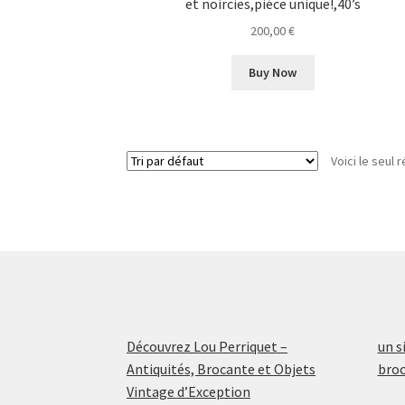
et noircies,piéce unique!,40’s
200,00
€
Buy Now
Voici le seul r
Découvrez Lou Perriquet –
un s
Antiquités, Brocante et Objets
broc
Vintage d’Exception