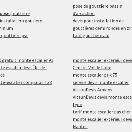
pose de gouttière bassin
 pose gouttiere
d’arcachon
 installation goutiere
devis pour installation de
minium
gouttières demi rondes en zi
f gouttière pvc
tarif gouttiere alu
s gratuit monte escalier 91
monte escalier extérieur devi
e escalier devis Île-de-
Centre-Val de Loire
nce
monte escalier prix 75
e-escalier comparatif 33
service devis monte escalier
ViteunDevis Amiens
ViteunDevis devis monte esca
Lyon
tarif monte escalier pas cher
monte escalier extérieur devi
Nantes