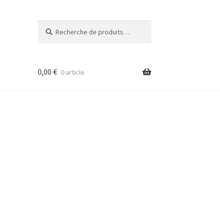
Recherche
Recherche
pour :
0,00
€
0 article