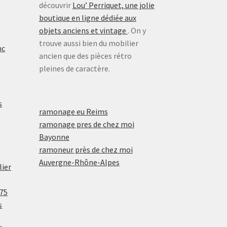
découvrir
Lou’ Perriquet, une jolie
boutique en ligne dédiée aux
objets anciens et vintage
. On y
trouve aussi bien du mobilier
nc
ancien que des pièces rétro
pleines de caractère.
s
ramonage eu Reims
ramonage pres de chez moi
Bayonne
ramoneur près de chez moi
Auvergne-Rhône-Alpes
lier
 75
s