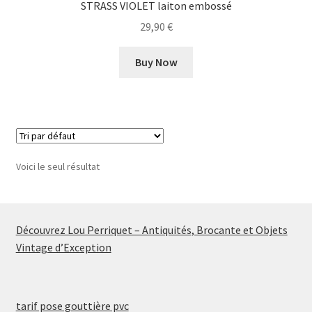
STRASS VIOLET laiton embossé
29,90
€
Buy Now
Voici le seul résultat
Découvrez Lou Perriquet – Antiquités, Brocante et Objets
Vintage d’Exception
tarif pose gouttière pvc