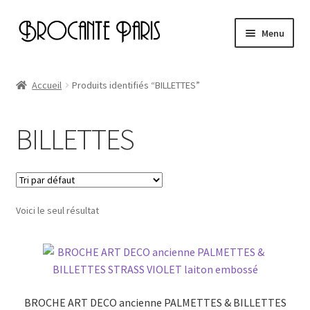
Aller
Aller
Menu
à
au
la
contenu
Accueil
navigation
Accueil
Produits identifiés “BILLETTES”
Cart
BILLETTES
Checkout
My account
Voici le seul résultat
Page d’exemple
BROCHE ART DECO ancienne PALMETTES & BILLETTES