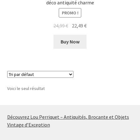
déco antiquité charme
PROMO !
Le
Le
24,99
€
22,49
€
prix
prix
initial
actuel
Buy Now
était :
est :
24,99 €.
22,49 €.
Voici le seul résultat
Découvrez Lou Perriquet – Antiquités, Brocante et Objets
Vintage d’Exception