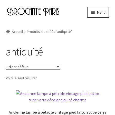
Aller
Aller
Menu
à
au
la
contenu
Accueil
navigation
Accueil
Produits identifiés “antiquité”
Cart
antiquité
Checkout
My account
Voici le seul résultat
Page d’exemple
Ancienne lampe à pétrole vintage pied laiton tube verre