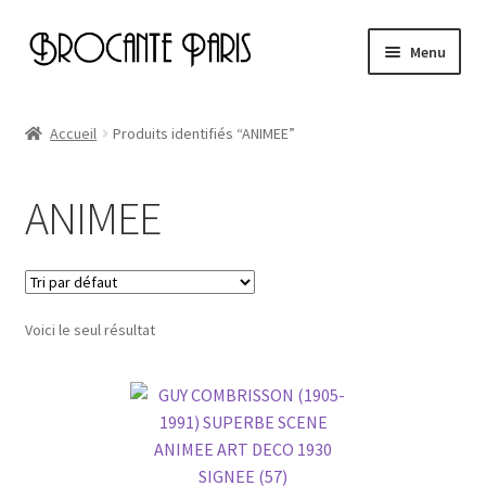
Aller
Aller
Menu
à
au
la
contenu
Accueil
navigation
Accueil
Produits identifiés “ANIMEE”
Cart
ANIMEE
Checkout
My account
Voici le seul résultat
Page d’exemple