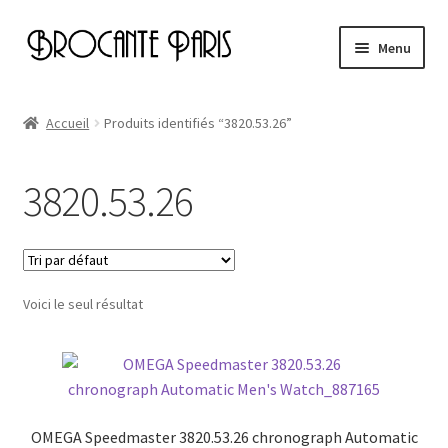
Aller
Aller
Menu
à
au
la
contenu
Accueil
navigation
Accueil
Produits identifiés “3820.53.26”
Cart
3820.53.26
Checkout
My account
Voici le seul résultat
Page d’exemple
OMEGA Speedmaster 3820.53.26 chronograph Automatic