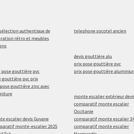
sélection authentique de
telephone socotel ancien
ration rétro et meubles
ens
devis gouttière alu
prix pose gouttière pvc
f pose gouttière pvc
prix pose gouttière aluminiu
 gouttière pvc prix
 pose gouttière zinc avec
niture
monte escalier extérieur devi
comparatif monte escalier
Occitanie
e escalier devis Guyane
comparatif monte escalier 3
aratif monte-escalier 2025
comparatif monte escalier
d Est
Normandie