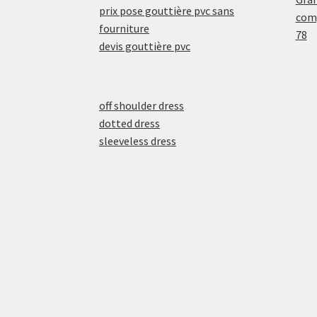
prix pose gouttière pvc sans
comp
fourniture
78
devis gouttière pvc
off shoulder dress
dotted dress
sleeveless dress