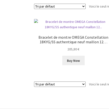
Voici le seul r
Bracelet de montre OMEGA Constellation
18KYG/SS authentique neuf maillon 12…
205,80
€
Buy Now
Voici le seul r