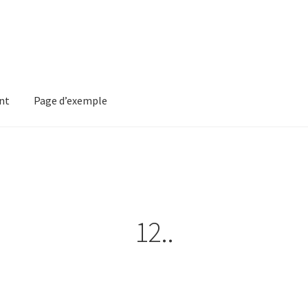
nt
Page d’exemple
mple
12..