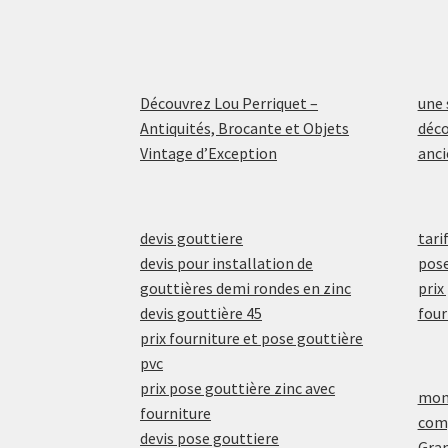
Découvrez Lou Perriquet –
une 
Antiquités, Brocante et Objets
déco
Vintage d’Exception
anci
devis gouttiere
tari
devis pour installation de
pose
gouttières demi rondes en zinc
prix
devis gouttière 45
four
prix fourniture et pose gouttière
pvc
prix pose gouttière zinc avec
mont
fourniture
comp
devis pose gouttiere
Gran