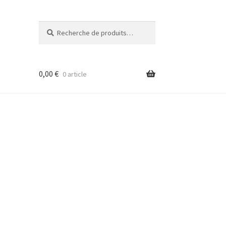
Recherche
Recherche
pour :
0,00
€
0 article