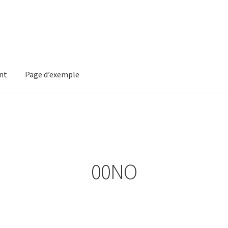
nt
Page d’exemple
mple
00NO