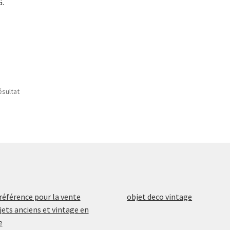
G.
ésultat
référence pour la vente
objet deco vintage
jets anciens et vintage en
e