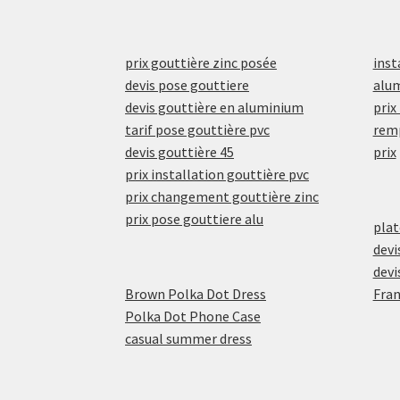
prix gouttière zinc posée
inst
devis pose gouttiere
alum
devis gouttière en aluminium
prix
tarif pose gouttière pvc
remp
devis gouttière 45
prix
prix installation gouttière pvc
prix changement gouttière zinc
prix pose gouttiere alu
plat
devi
devi
Brown Polka Dot Dress
Fra
Polka Dot Phone Case
casual summer dress