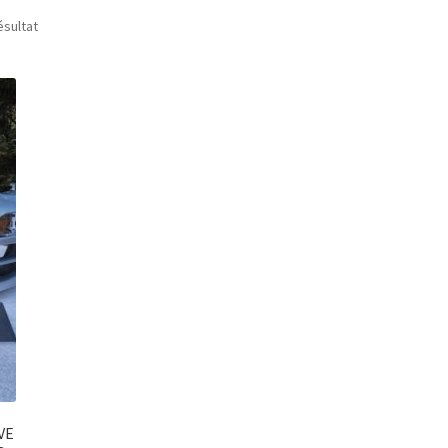
ésultat
VE