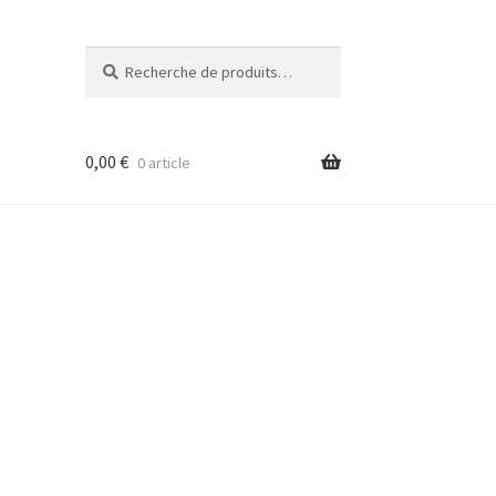
Recherche
Recherche
pour :
0,00
€
0 article