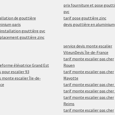
prix fourniture et pose goutt
pvc
allation de gouttière
tarif pose gouttière zinc
inium paris
devis gouttière en aluminium
 installation gouttière pvc
lacement gouttière zinc
service devis monte escalier
ViteunDevis Île-de-France
tarif monte escalier pas cher
eforme élévatrice Grand Est
Rouen
s pour escalier 93
tarif monte escalier pas cher
s monte escalier Île-de-
Mayotte
nce
tarif monte escalier pas cher
tarif monte escalier pas cher
tarif monte escalier pas cher
Reims
tarif monte escalier pas cher