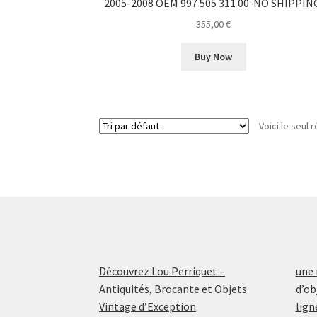
2005-2008 OEM 997 505 311 00-NO SHIPPIN
355,00
€
Buy Now
Voici le seul r
Découvrez Lou Perriquet –
une 
Antiquités, Brocante et Objets
d’ob
Vintage d’Exception
lign