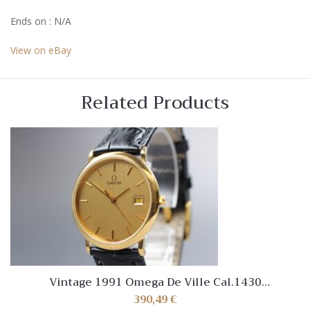
Ends on : N/A
View on eBay
Related Products
Vintage 1991 Omega De Ville Cal.1430
Ref.196.0312.1 Gold Dial Watch [Near Mint]
390,49
€