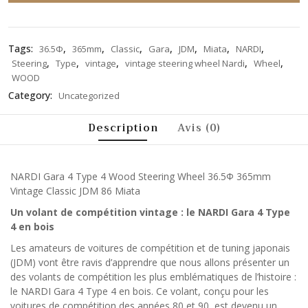
Tags:
,
,
,
,
,
,
,
36.5Φ
365mm
Classic
Gara
JDM
Miata
NARDI
,
,
,
,
,
Steering
Type
vintage
vintage steering wheel Nardi
Wheel
WOOD
Category:
Uncategorized
Description
Avis (0)
NARDI Gara 4 Type 4 Wood Steering Wheel 36.5Φ 365mm
Vintage Classic JDM 86 Miata
Un volant de compétition vintage : le NARDI Gara 4 Type
4 en bois
Les amateurs de voitures de compétition et de tuning japonais
(JDM) vont être ravis d’apprendre que nous allons présenter un
des volants de compétition les plus emblématiques de l’histoire :
le NARDI Gara 4 Type 4 en bois. Ce volant, conçu pour les
voitures de compétition des années 80 et 90, est devenu un