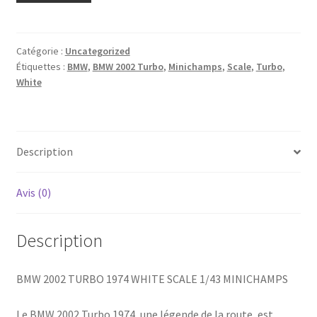
Catégorie :
Uncategorized
Étiquettes :
BMW
,
BMW 2002 Turbo
,
Minichamps
,
Scale
,
Turbo
,
White
Description
Avis (0)
Description
BMW 2002 TURBO 1974 WHITE SCALE 1/43 MINICHAMPS
Le BMW 2002 Turbo 1974, une légende de la route, est