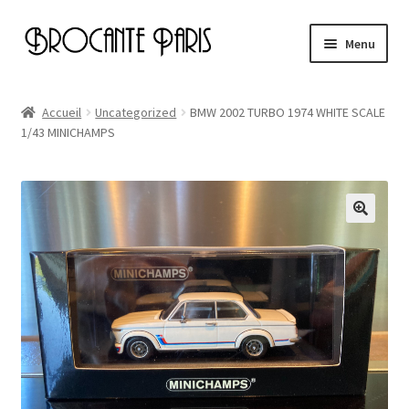
Aller
Aller
Menu
à
au
la
contenu
Accueil
navigation
Accueil
Uncategorized
BMW 2002 TURBO 1974 WHITE SCALE
1/43 MINICHAMPS
Cart
Checkout
My account
Page d’exemple