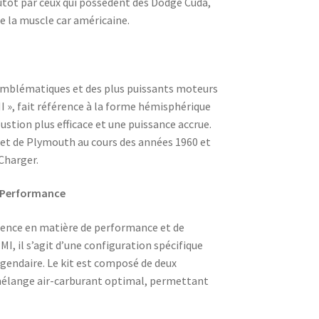
utôt par ceux qui possèdent des Dodge Cuda,
e la muscle car américaine.
emblématiques et des plus puissants moteurs
I », fait référence à la forme hémisphérique
tion plus efficace et une puissance accrue.
 et de Plymouth au cours des années 1960 et
Charger.
la Performance
lence en matière de performance et de
MI, il s’agit d’une configuration spécifique
gendaire. Le kit est composé de deux
 mélange air-carburant optimal, permettant