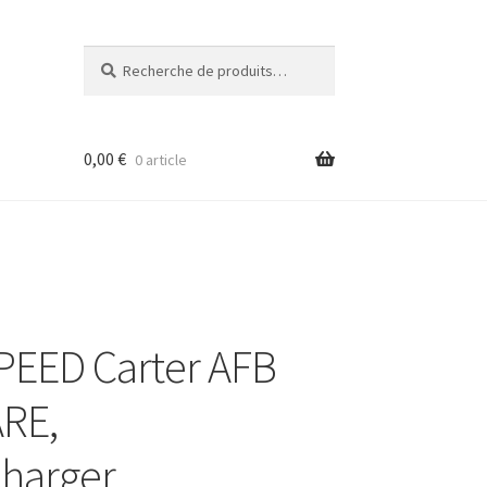
Recherche
Recherche
pour :
0,00
€
0 article
PEED Carter AFB
ARE,
Charger