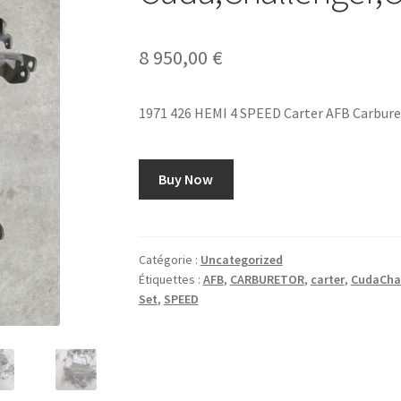
8 950,00
€
1971 426 HEMI 4 SPEED Carter AFB Carbure
Buy Now
Catégorie :
Uncategorized
Étiquettes :
AFB
,
CARBURETOR
,
carter
,
CudaCha
Set
,
SPEED