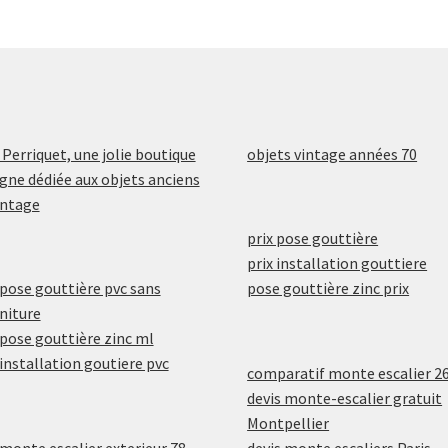
 Perriquet, une jolie boutique
objets vintage années 70
igne dédiée aux objets anciens
intage
prix pose gouttière
prix installation gouttiere
 pose gouttière pvc sans
pose gouttière zinc prix
niture
 pose gouttière zinc ml
 installation goutiere pvc
comparatif monte escalier 2
devis monte-escalier gratuit
Montpellier
 monte escalier exterieur 78
devis monte escaliers Paris