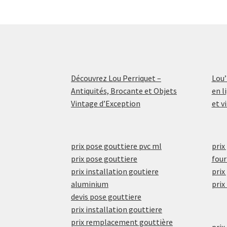
Découvrez Lou Perriquet –
Lou’
Antiquités, Brocante et Objets
en l
Vintage d’Exception
et v
prix pose gouttiere pvc ml
prix
prix pose gouttiere
four
prix installation goutiere
prix
aluminium
prix
devis pose gouttiere
prix installation gouttiere
prix remplacement gouttière
prix