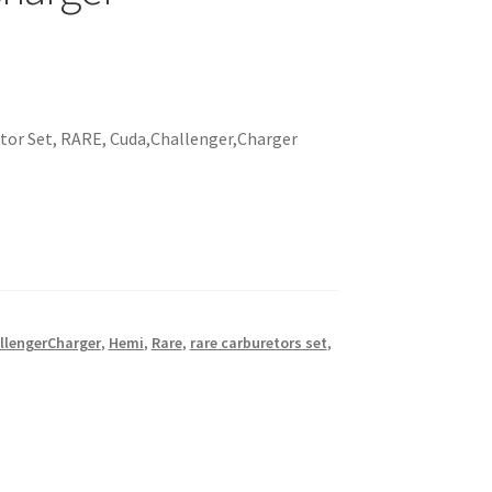
tor Set, RARE, Cuda,Challenger,Charger
llengerCharger
,
Hemi
,
Rare
,
rare carburetors set
,