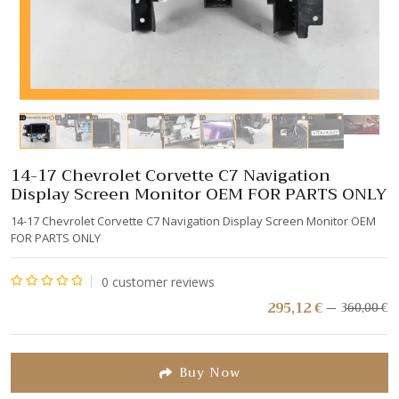
14-17 Chevrolet Corvette C7 Navigation
Display Screen Monitor OEM FOR PARTS ONLY
14-17 Chevrolet Corvette C7 Navigation Display Screen Monitor OEM
FOR PARTS ONLY
0
customer reviews
Note
295,12
€
360,00
€
L
L
pr
pr
0
in
a
sur
ét
es
5
Buy Now
3
2