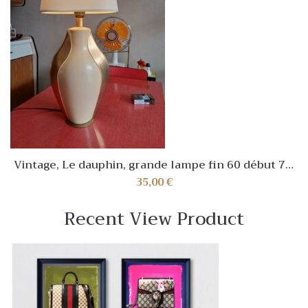
Vintage, Le dauphin, grande lampe fin 60 début 70,
vraiment belle, top
35,00
€
Recent View Product