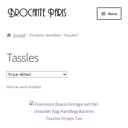
Aller
Aller
Menu
à
au
la
contenu
Accueil
navigation
Accueil
Produits identifiés “Tassles”
Cart
Tassles
Checkout
My account
Voici le seul résultat
Page d’exemple