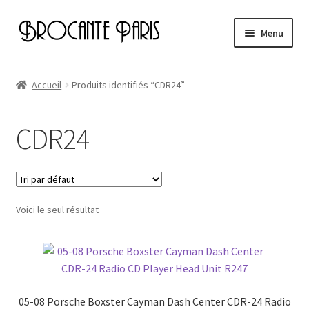
Aller
Aller
Menu
à
au
la
contenu
Accueil
navigation
Accueil
Produits identifiés “CDR24”
Cart
CDR24
Checkout
My account
Voici le seul résultat
Page d’exemple
05-08 Porsche Boxster Cayman Dash Center CDR-24 Radio